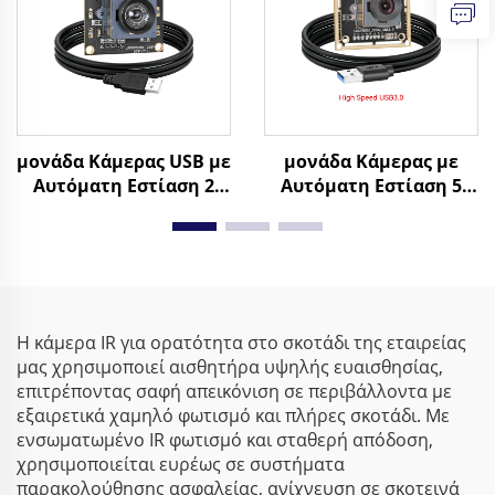
μονάδα Κάμερας USB με
μονάδα Κάμερας με
Αυτόματη Εστίαση 2
Αυτόματη Εστίαση 5
MP, Χαμηλό Φως 0.003
MP, MJPG & YUY2,
Lux, Δυναμική Περιοχή
Ανάλυση 1944P σε 25
1080P, Υψηλής
fps, 1080P σε 60 fps,
Ευκρίνειας Κάμερα Web
Υψηλής Ταχύτητας
με 86 dB, Χωρίς Οδηγό
Κάμερα USB 3.0
Η κάμερα IR για ορατότητα στο σκοτάδι της εταιρείας
μας χρησιμοποιεί αισθητήρα υψηλής ευαισθησίας,
επιτρέποντας σαφή απεικόνιση σε περιβάλλοντα με
εξαιρετικά χαμηλό φωτισμό και πλήρες σκοτάδι. Με
ενσωματωμένο IR φωτισμό και σταθερή απόδοση,
χρησιμοποιείται ευρέως σε συστήματα
παρακολούθησης ασφαλείας, ανίχνευση σε σκοτεινά