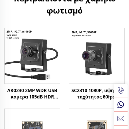
φωτισμό
AR0230 2MP WDR USB
SC2310 1080P, υψηλής
κάμερα 105dB HDR
ταχύτητας 60fps,
1080P MJPG/YUY2/H.264
ιστοκάμερα USB, 2MP,
υψηλής ταχύτητας
UVC, OTG, plug and
30fps κάμερα οδήγησης
play, μικρή HD κάμερα
για UAVs/Οχήματα