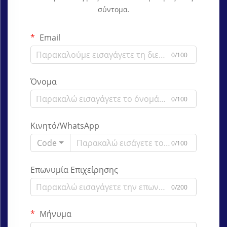
σύντομα.
Email
0/100
Όνομα
0/100
Κινητό/WhatsApp
Code
0/100
Επωνυμία Επιχείρησης
0/200
Μήνυμα