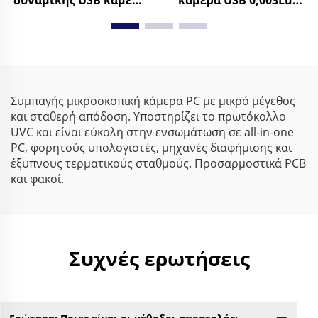
δυναμικής USB κάμερα
κάμερα USB 0,003Lux
WDR 86dB 2592x1944
χαμηλού φωτισμού
30FPS μικρή κάμερα
1080P δυναμικό εύρος
ιστού Android
86dB HD κάμερα ιστού
χωρίς οδηγό
Συμπαγής μικροσκοπική κάμερα PC με μικρό μέγεθος
και σταθερή απόδοση. Υποστηρίζει το πρωτόκολλο
UVC και είναι εύκολη στην ενσωμάτωση σε all-in-one
PC, φορητούς υπολογιστές, μηχανές διαφήμισης και
έξυπνους τερματικούς σταθμούς. Προσαρμοστικά PCB
και φακοί.
Συχνές ερωτήσεις