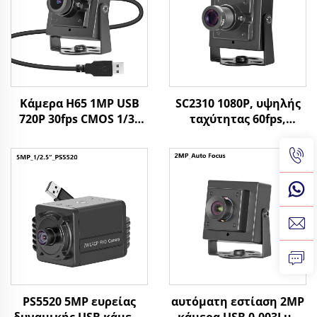
Κάμερα H65 1MP USB
SC2310 1080P, υψηλής
720P 30fps CMOS 1/3"
ταχύτητας 60fps,
Αισθητήρας 1
ιστοκάμερα USB, 2MP,
Megapixel Mini Κάμερα
UVC, OTG, plug and
με
play, μικρή HD κάμερα
Windows/Android/linux
PS5520 5MP ευρείας
αυτόματη εστίαση 2MP