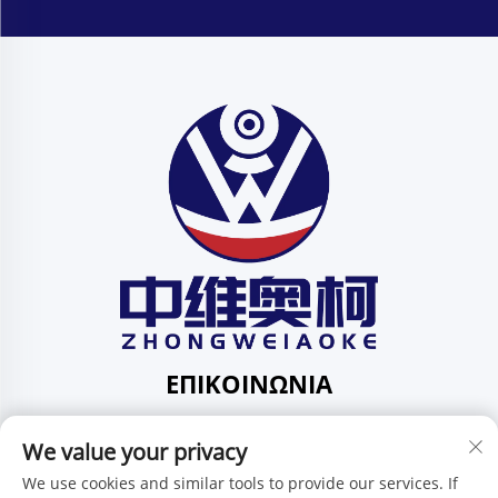
ΕΠΙΚΟΙΝΩΝΊΑ
Add: 201, No. 1 Huafeng Street, Pingdi Community,
We value your privacy
Pingdi Subdistrict shenzhen guangdong Κίνα
Τηλ.:
+86-15986647296
We use cookies and similar tools to provide our services. If