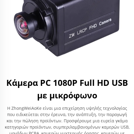
Κάμερα PC 1080P Full HD USB
με μικρόφωνο
Η ZhongWeiAoKe είναι μια επιχείρηση υψηλής τεχνολογίας
που ειδικεύεται στην έρευνα, την ανάπτυξη, την παραγωγή
και την πώληση προϊόντων. Προσφέρουμε μια ευρεία γκάμα
κατηγοριών προϊόντων, συμπεριλαμβανομένων καμερών USB,
μονάδων PCBA, καμερών νυχτερινής όρασης, καμερών με