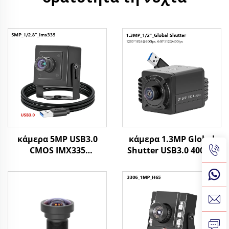
κάμερα 5MP USB3.0
κάμερα 1.3MP Global
CMOS IMX335
Shutter USB3.0 400fps
MJPG/YUY2 1080P 60FPS
200fps υψηλού ρυθμού
υψηλής ταχύτητας
καρέ για σύστημα
καρέ κάμερα για
όρασης ελέγχου
γρήγορη κίνηση
ποιότητας