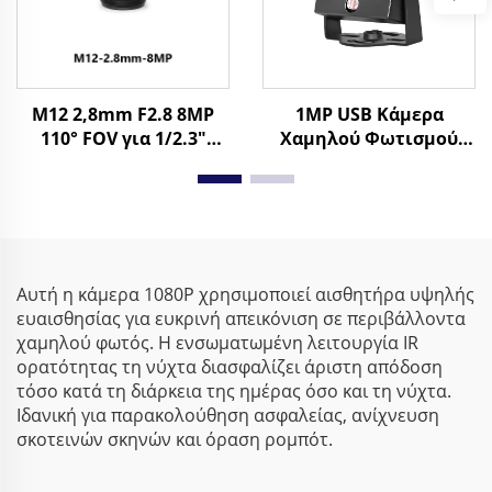
M12 2,8mm F2.8 8MP
1MP USB Κάμερα
110° FOV για 1/2.3"
Χαμηλού Φωτισμού
Μορφή Εικόνας Φακός
0,005Lux 720P CMOS
Χωρίς Διαστρέβλωση
1/3" Αισθητήρας H65
Βιομηχανικός
UVC Βιομηχανική
Κάμερα Όρασης
Αυτή η κάμερα 1080P χρησιμοποιεί αισθητήρα υψηλής
ευαισθησίας για ευκρινή απεικόνιση σε περιβάλλοντα
χαμηλού φωτός. Η ενσωματωμένη λειτουργία IR
ορατότητας τη νύχτα διασφαλίζει άριστη απόδοση
τόσο κατά τη διάρκεια της ημέρας όσο και τη νύχτα.
Ιδανική για παρακολούθηση ασφαλείας, ανίχνευση
σκοτεινών σκηνών και όραση ρομπότ.