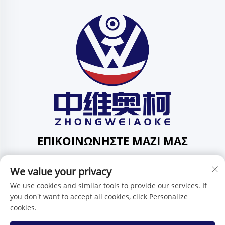
ΕΠΙΚΟΙΝΩΝΉΣΤΕ ΜΑΖΊ ΜΑΣ
Add: 201, No. 1 Huafeng Street, Pingdi Community,
We value your privacy
Pingdi Subdistrict shenzhen guangdong Κίνα
Τηλ.:
+86-15986647296
We use cookies and similar tools to provide our services. If
you don't want to accept all cookies, click Personalize
E-mail:
[email protected]
cookies.