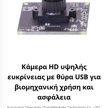
Κάμερα HD υψηλής
ευκρίνειας με θύρα USB για
βιομηχανική χρήση και
ασφάλεια
Η εταιρεία Shenzhen ZhongWeiAoKe Technology Co., LTD.,