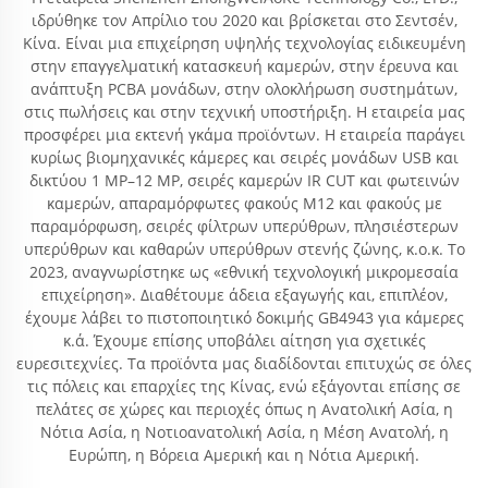
ιδρύθηκε τον Απρίλιο του 2020 και βρίσκεται στο Σεντσέν,
Κίνα. Είναι μια επιχείρηση υψηλής τεχνολογίας ειδικευμένη
στην επαγγελματική κατασκευή καμερών, στην έρευνα και
ανάπτυξη PCBA μονάδων, στην ολοκλήρωση συστημάτων,
στις πωλήσεις και στην τεχνική υποστήριξη. Η εταιρεία μας
προσφέρει μια εκτενή γκάμα προϊόντων. Η εταιρεία παράγει
κυρίως βιομηχανικές κάμερες και σειρές μονάδων USB και
δικτύου 1 MP–12 MP, σειρές καμερών IR CUT και φωτεινών
καμερών, απαραμόρφωτες φακούς M12 και φακούς με
παραμόρφωση, σειρές φίλτρων υπερύθρων, πλησιέστερων
υπερύθρων και καθαρών υπερύθρων στενής ζώνης, κ.ο.κ. Το
2023, αναγνωρίστηκε ως «εθνική τεχνολογική μικρομεσαία
επιχείρηση». Διαθέτουμε άδεια εξαγωγής και, επιπλέον,
έχουμε λάβει το πιστοποιητικό δοκιμής GB4943 για κάμερες
κ.ά. Έχουμε επίσης υποβάλει αίτηση για σχετικές
ευρεσιτεχνίες. Τα προϊόντα μας διαδίδονται επιτυχώς σε όλες
τις πόλεις και επαρχίες της Κίνας, ενώ εξάγονται επίσης σε
πελάτες σε χώρες και περιοχές όπως η Ανατολική Ασία, η
Νότια Ασία, η Νοτιοανατολική Ασία, η Μέση Ανατολή, η
Ευρώπη, η Βόρεια Αμερική και η Νότια Αμερική.