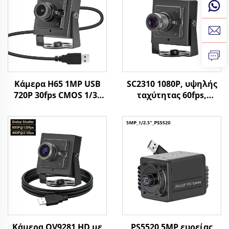
Κάμερα H65 1MP USB
SC2310 1080P, υψηλής
720P 30fps CMOS 1/3"
ταχύτητας 60fps,
Αισθητήρας 1
ιστοκάμερα USB, 2MP,
Megapixel Mini Κάμερα
UVC, OTG, plug and
με
play, μικρή HD κάμερα
Windows/Android/linux
Κάμερα OV9281 HD με
PS5520 5MP ευρείας