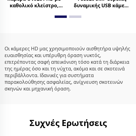
καθολικό κλείστρο,
δυναμικής USB κάμερα
Μαύρο-Άσπρο, 120fps,
WDR 86dB 2592x1944
800P, 210fps, 640X480,
30FPS μικρή κάμερα
Μικρή βιομηχανική
ιστού Android
κάμερα USB για υψηλή
ταχύτητα λήψης
Οι κάμερες HD μας χρησιμοποιούν αισθητήρα υψηλής
ευαισθησίας και υπέρυθρη όραση νυκτός,
επιτρέποντας σαφή απεικόνιση τόσο κατά τη διάρκεια
της ημέρας όσο και τη νύχτα, ακόμα και σε σκοτεινά
περιβάλλοντα. Ιδανικές για συστήματα
παρακολούθησης ασφαλείας, ανίχνευση σκοτεινών
σκηνών και μηχανική όραση.
Συχνές Ερωτήσεις