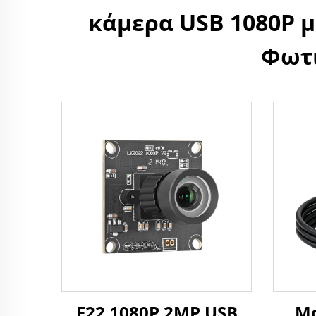
κάμερα USB 1080P μ
Φωτι
F22 1080P 2MP USB
Μο