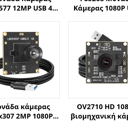
577 12MP USB 4K
Κάμερας 1080P
0FPS Σταθερή
Χαμηλού Φωτι
ίαση UVC Χωρίς
0.003Lux WDR 
γό 1080P 120FPS
2MP Αισθητήρ
ερα με Android,
CMOS Mini S
Windows, PC
Συμβατή με
Raspberry, Wind
Linux
ονάδα κάμερας
OV2710 HD 10
x307 2MP 1080P
βιομηχανική κά
SB3.0 υψηλής
USB, αισθητή