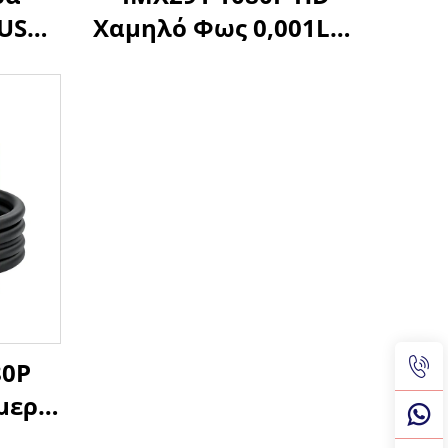
 USB
Χαμηλό Φως 0,001Lux
σμού
Starlight όραση
86dB
νυκτός
ας
MJPG/YUY2/H.264 2MP
DK
USB Βιομηχανική
μονάδα κάμερας
ows,
80P
μερα
ρας