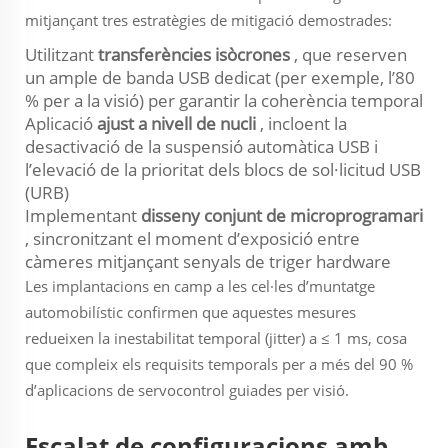
mitjançant tres estratègies de mitigació demostrades:
Utilitzant
transferències isòcrones
, que reserven
un ample de banda USB dedicat (per exemple, l’80
% per a la visió) per garantir la coherència temporal
Aplicació
ajust a nivell de nucli
, incloent la
desactivació de la suspensió automàtica USB i
l’elevació de la prioritat dels blocs de sol·licitud USB
(URB)
Implementant
disseny conjunt de microprogramari
, sincronitzant el moment d’exposició entre
càmeres mitjançant senyals de triger hardware
Les implantacions en camp a les cel·les d’muntatge
automobilístic confirmen que aquestes mesures
redueixen la inestabilitat temporal (jitter) a ≤ 1 ms, cosa
que compleix els requisits temporals per a més del 90 %
d’aplicacions de servocontrol guiades per visió.
Escalat de configuracions amb