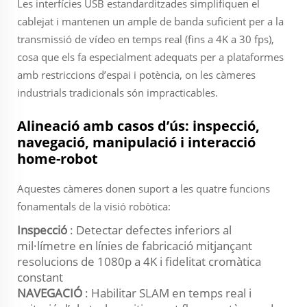
Les interfícies USB estandarditzades simplifiquen el
cablejat i mantenen un ample de banda suficient per a la
transmissió de vídeo en temps real (fins a 4K a 30 fps),
cosa que els fa especialment adequats per a plataformes
amb restriccions d’espai i potència, on les càmeres
industrials tradicionals són impracticables.
Alineació amb casos d’ús: inspecció,
navegació, manipulació i interacció
home-robot
Aquestes càmeres donen suport a les quatre funcions
fonamentals de la visió robòtica:
Inspecció
: Detectar defectes inferiors al
mil·límetre en línies de fabricació mitjançant
resolucions de 1080p a 4K i fidelitat cromàtica
constant
NAVEGACIÓ
: Habilitar SLAM en temps real i