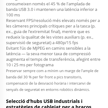
consumeixen només el 45 % de l'amplada de
banda USB 3.0 i mantenen una latència inferior a
100 ms
Reservant FPS/resolució més elevats només per a
les càmeres principals crítiques per a la tasca (p.
ex., guia de l’extremitat final), mentre que es
redueix la qualitat de les vistes auxiliars (p. ex.,
supervisió de seguretat) a 480p/15 fps
Evitant l’ús de MJPEG en camins sensibles a la
latència — la seva menor taxa de compressió
augmenta el temps de transferència, afegint entre
10 i 25 ms per fotograma
Preservar sempre com a mínim un marge de l’ample de
banda del 30 % per fer front a pics transitoris,
compensació de la desviació horària i intercanvi de
senyals de seguretat en entorns robòtics dinàmics.
Selecció d’hubs USB industrials i
estratègies de cablejat per a braços