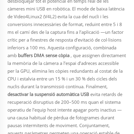
desbloquejar tot el potencial en temps real de les
càmeres mini USB en robòtica. El mode de baixa latència
de Video4Linux2 (V4L2) evita la cua del nucli i les
conversions innecessàries de format, reduint entre 5 i 8
ms el camí des de la captura fins a l’aplicació —un factor
crític per a finestres de resposta d’evitació de col·lisions
inferiors a 100 ms. Aquesta configuració, combinada
amb
buffers DMA sense còpia
, que assignen directament
la memòria de la càmera a l’espai d’adreces accessible
per la GPU, elimina les còpies redundants al costat de la
CPU i estalvia entre un 15 % i un 30 % dels cicles dels
nuclis durant la transmissió contínua. Finalment,
desactivar la suspensió automàtica USB
evita retards de
recuperació disruptius de 200–500 ms quan el sistema
operatiu de l’equip host intente apagar ports inactius —
una causa habitual de pèrdua de fotogrames durant
pausas intermitents de moviment. Conjuntament,
aquests paràmetres permeten una operació estable de