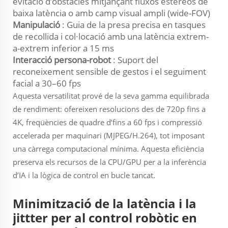
evitació d’obstacles mitjançant fluxos estèreos de
baixa latència o amb camp visual ampli (wide-FOV)
Manipulació
: Guia de la presa precisa en tasques
de recollida i col·locació amb una latència extrem-
a-extrem inferior a 15 ms
Interacció persona-robot
: Suport del
reconeixement sensible de gestos i el seguiment
facial a 30–60 fps
Aquesta versatilitat prové de la seva gamma equilibrada
de rendiment: ofereixen resolucions des de 720p fins a
4K, freqüències de quadre d’fins a 60 fps i compressió
accelerada per maquinari (MJPEG/H.264), tot imposant
una càrrega computacional mínima. Aquesta eficiència
preserva els recursos de la CPU/GPU per a la inferència
d’IA i la lògica de control en bucle tancat.
Minimització de la latència i la
jittter per al control robòtic en