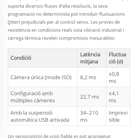
suporta diversos fluxos d’alta resolució, la seva
programació no determinista pot introduir fluctuacions
(jitter) prejudicials per al control servo. Les proves de
resistència en condicions reals sota vibració industrial i
càrrega tèrmica revelen compromisos mesurables:
Latència
Fluctua
Condició
mitjana
ció (σ)
±0,8
Càmera única (mode ISO)
8,2 ms
ms
Configuració amb
±4,1
22,7 ms
múltiples càmeres
ms
Amb la suspensió
34–210
Imprevi
automàtica USB activada
ms
sible
Un servocontrol de visió fiable es pot aconseguir