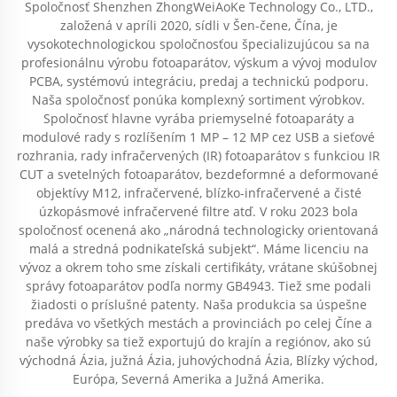
Spoločnosť Shenzhen ZhongWeiAoKe Technology Co., LTD.,
založená v apríli 2020, sídli v Šen-čene, Čína, je
vysokotechnologickou spoločnosťou špecializujúcou sa na
profesionálnu výrobu fotoaparátov, výskum a vývoj modulov
PCBA, systémovú integráciu, predaj a technickú podporu.
Naša spoločnosť ponúka komplexný sortiment výrobkov.
Spoločnosť hlavne vyrába priemyselné fotoaparáty a
modulové rady s rozlíšením 1 MP – 12 MP cez USB a sieťové
rozhrania, rady infračervených (IR) fotoaparátov s funkciou IR
CUT a svetelných fotoaparátov, bezdeformné a deformované
objektívy M12, infračervené, blízko-infračervené a čisté
úzkopásmové infračervené filtre atď. V roku 2023 bola
spoločnosť ocenená ako „národná technologicky orientovaná
malá a stredná podnikateľská subjekt“. Máme licenciu na
vývoz a okrem toho sme získali certifikáty, vrátane skúšobnej
správy fotoaparátov podľa normy GB4943. Tiež sme podali
žiadosti o príslušné patenty. Naša produkcia sa úspešne
predáva vo všetkých mestách a provinciách po celej Číne a
naše výrobky sa tiež exportujú do krajín a regiónov, ako sú
východná Ázia, južná Ázia, juhovýchodná Ázia, Blízky východ,
Európa, Severná Amerika a Južná Amerika.