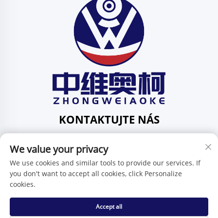
KONTAKTUJTE NÁS
Add: 201, č. 1 Huafeng Street, Pingdi Community, Pingdi
We value your privacy
Subdistrict shenzhen guangdong Čína
Tel.:
+86-15986647296
We use cookies and similar tools to provide our services. If
you don't want to accept all cookies, click Personalize
E-mail:
[email protected]
cookies.
Accept all
Autorské práva © Shenzhen Zhongweiaoke Technology Co.,