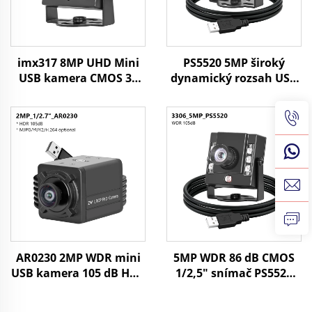
imx317 8MP UHD Mini
PS5520 5MP široký
USB kamera CMOS 30
dynamický rozsah USB
snímok/s 4K UVC Plug
kamera WDR 86 dB,
and Play bezpečnostná
CMOS, 30 snímok/s,
webová kamera pre
malá USB kamera pre
priemyselnú kontrolu
Android pre
rozpoznávanie tvárí,
priemyselné strojové
videnie
AR0230 2MP WDR mini
5MP WDR 86 dB CMOS
USB kamera 105 dB HDR
1/2,5" snímač PS5520
1080P MJPG/YUY2/H.264
2592x1944 30 snímok/s
vysoká rýchlosť 30
miniatúrna USB