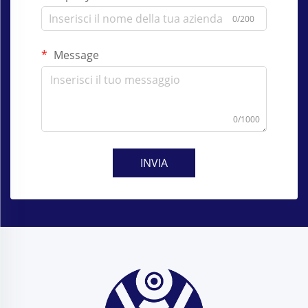
0/200
Message
0/1000
INVIA