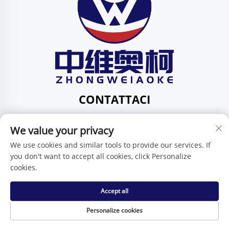
CONTATTACI
Add: 201, Via Huafeng N. 1, Comunità Pingdi,
We value your privacy
Circoscrizione Pingdi, Shenzhen, Guangdong, Cina
Tel:
+86-15986647296
We use cookies and similar tools to provide our services. If
you don't want to accept all cookies, click Personalize
E-mail:
[email protected]
cookies.
Accept all
Diritti d'autore © Shenzhen Zhongweiaoke Technology Co.,
Ltd. -
Informativa sulla privacy
Personalize cookies