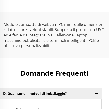
2592x1944 30FPS Mini
luminosità 1080P
webcam Android
Gamma dinamica 86dB
Webcam HD senza
driver
Modulo compatto di webcam PC mini, dalle dimensioni
ridotte e prestazioni stabili. Supporta il protocollo UVC
ed è facile da integrare in PC all-in-one, laptop,
macchine pubblicitarie e terminali intelligenti. PCB e
obiettivo personalizzabili.
Domande Frequenti
D: Quali sono i metodi di imballaggio?