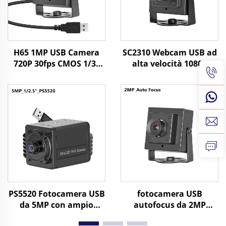
H65 1MP USB Camera
SC2310 Webcam USB ad
720P 30fps CMOS 1/3"
alta velocità 1080P
Sensore 1Megapixel
60fps 2MP UVC OTG Plug
Mini Camera con
Play Mini telecamera
Windows/Android/Linux
HD
PS5520 Fotocamera USB
fotocamera USB
da 5MP con ampio
autofocus da 2MP
dinamico WDR 86dB
0,003Lux a bassa