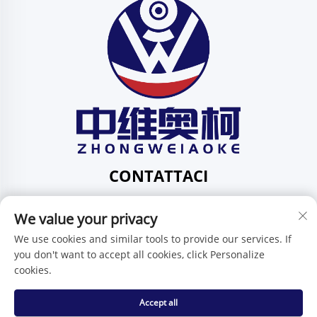
CONTATTACI
Add: 201, Via Huafeng N. 1, Comunità Pingdi,
We value your privacy
Circoscrizione Pingdi, Shenzhen, Guangdong, Cina
Tel:
+86-15986647296
We use cookies and similar tools to provide our services. If
you don't want to accept all cookies, click Personalize
E-mail:
[email protected]
cookies.
Accept all
Diritti d'autore © Shenzhen Zhongweiaoke Technology Co.,