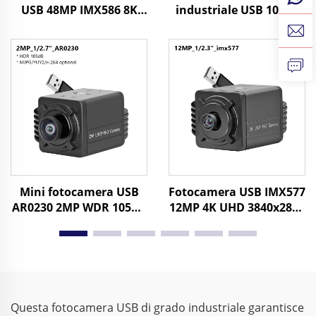
USB 48MP IMX586 8K
industriale USB 1080P
8000x6000 UVC 1/2
0,003Lux Bassa
CMOS Riconoscimento
illuminazione WDR
File Immagine
Sensore CMOS da 2MP
Visione notturna
Starlight Mini
fotocamera
Mini fotocamera USB
Fotocamera USB IMX577
AR0230 2MP WDR 105dB
12MP 4K UHD 3840x2880
HDR 1080P
30fps o 1080P 120fps
MJPG/YUY2/H.264 ad
senza driver UVC per
alta velocità 30fps
controllo industriale,
Webcam UVC
apparecchiature
mediche
Questa fotocamera USB di grado industriale garantisce