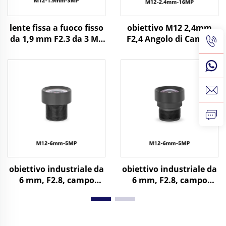
lente fissa a fuoco fisso
obiettivo M12 2,4mm
da 1,9 mm F2.3 da 3 MP
F2,4 Angolo di Campo
con angolo di campo di
130 gradi 16MP per
150° e attacco M12 per
Formato Immagine
formato immagine 1/3"
1/2,3"
obiettivo industriale da
obiettivo industriale da
6 mm, F2.8, campo
6 mm, F2.8, campo
visivo orizzontale
visivo orizzontale
(HFOV) di 60 gradi, 5 MP,
(HFOV) di 60 gradi, 8 MP,
montaggio M12 per
montaggio M12 per
formato immagine da
formato immagine da