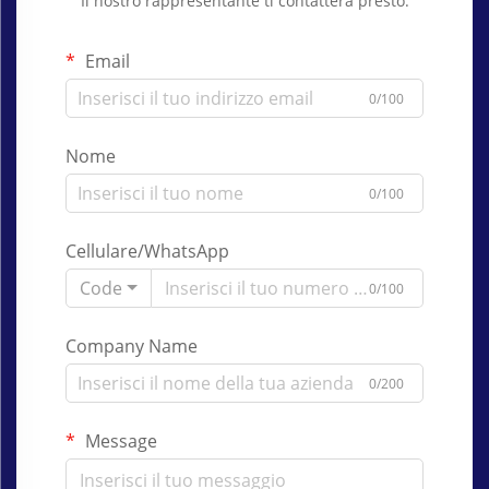
Il nostro rappresentante ti contatterà presto.
Email
0/100
Nome
0/100
Cellulare/WhatsApp
Code
0/100
Company Name
0/200
Message