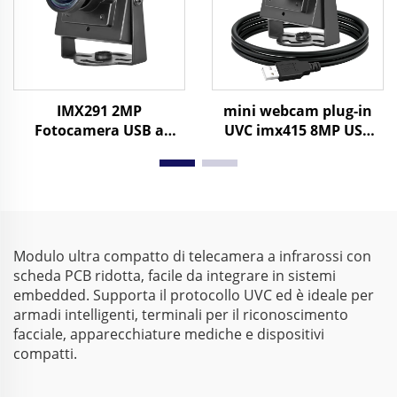
IMX291 2MP
mini webcam plug-in
Fotocamera USB a
UVC imx415 8MP USB
basso illuminamento
Industrial Camera 4K
0,001Lux HD 1080P
UHD 3840*2160 30fps
H.264 UVC obiettivo
MJPG/YUY2
grandangolare, 30fps,
uscita
H.264/MJPEG/YUY2
Modulo ultra compatto di telecamera a infrarossi con
scheda PCB ridotta, facile da integrare in sistemi
embedded. Supporta il protocollo UVC ed è ideale per
armadi intelligenti, terminali per il riconoscimento
facciale, apparecchiature mediche e dispositivi
compatti.