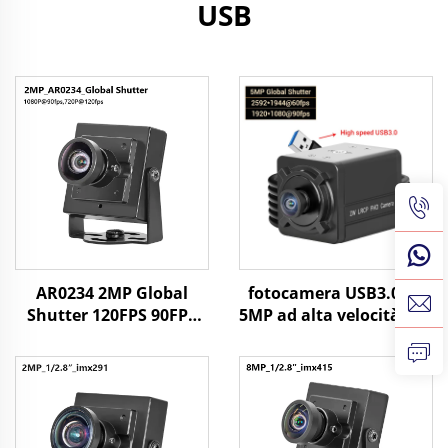
USB
AR0234 2MP Global
fotocamera USB3.0 da
Shutter 120FPS 90FPS
5MP ad alta velocità con
Fotocamera USB HD
otturatore globale a
UVC Riconoscimento
60fps e 90fps, angolo
Facciale Android
ampio senza
Fotocamera Industriale
distorsione, 1080P HD
per PC