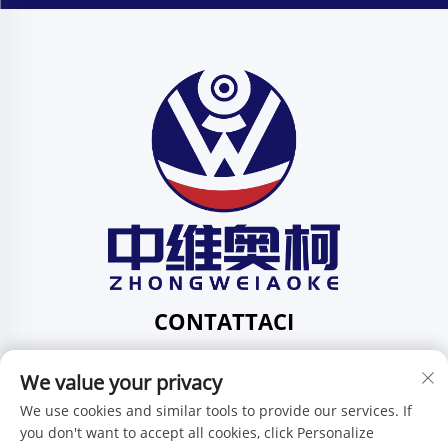
CONTATTACI
Add: 201, Via Huafeng N. 1, Comunità Pingdi,
We value your privacy
Circoscrizione Pingdi, Shenzhen, Guangdong, Cina
Tel:
+86-15986647296
We use cookies and similar tools to provide our services. If
you don't want to accept all cookies, click Personalize
E-mail:
[email protected]