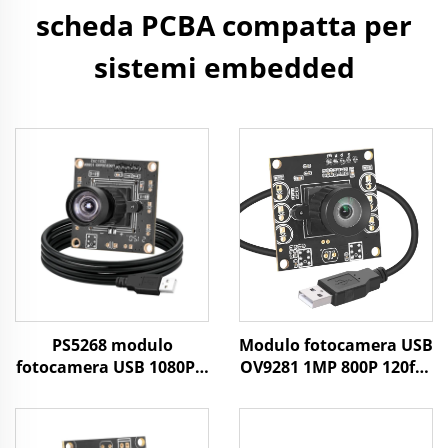
scheda PCBA compatta per
sistemi embedded
PS5268 modulo
Modulo fotocamera USB
fotocamera USB 1080P a
OV9281 1MP 800P 120fps
bassa luminosità
con otturatore globale,
0,003Lux WDR 86dB
driver gratuito,
sensore CMOS 2MP mini
fotocamera