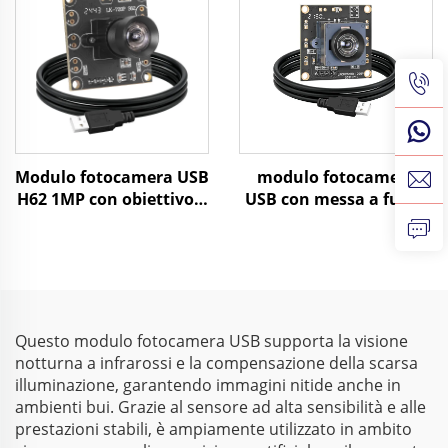
SDK compatibile con
monocromatica USB a
Raspberry, Windows,
210fps per ispezione
Linux
visiva
Modulo fotocamera USB
modulo fotocamera
H62 1MP con obiettivo a
USB con messa a fuoco
fuoco fisso, PCBA,
automatica da 2 MP,
sensore d'immagine per
sensibilità in condizioni
controllo industriale
di scarsa illuminazione
di 0,003 lux, risoluzione
1080P, gamma
dinamica di 86 dB,
Questo modulo fotocamera USB supporta la visione
webcam HD senza
notturna a infrarossi e la compensazione della scarsa
driver
illuminazione, garantendo immagini nitide anche in
ambienti bui. Grazie al sensore ad alta sensibilità e alle
prestazioni stabili, è ampiamente utilizzato in ambito