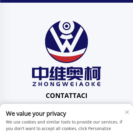
CONTATTACI
Add: 201, Via Huafeng N. 1, Comunità Pingdi,
We value your privacy
Circoscrizione Pingdi, Shenzhen, Guangdong, Cina
Tel:
+86-15986647296
We use cookies and similar tools to provide our services. If
you don't want to accept all cookies, click Personalize
E-mail:
[email protected]