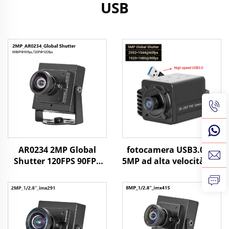
USB
AR0234 2MP Global
fotocamera USB3.0 da
Shutter 120FPS 90FPS
5MP ad alta velocità con
Fotocamera USB HD
otturatore globale a
UVC Riconoscimento
60fps e 90fps, angolo
Facciale Android
ampio senza
Fotocamera Industriale
distorsione, 1080P HD
per PC