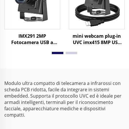
IMX291 2MP
mini webcam plug-in
Fotocamera USB a
UVC imx415 8MP USB
basso illuminamento
Industrial Camera 4K
0,001Lux HD 1080P
UHD 3840*2160 30fps
H.264 UVC obiettivo
MJPG/YUY2
grandangolare, 30fps,
uscita
H.264/MJPEG/YUY2
Modulo ultra compatto di telecamera a infrarossi con
scheda PCB ridotta, facile da integrare in sistemi
embedded. Supporta il protocollo UVC ed è ideale per
armadi intelligenti, terminali per il riconoscimento
facciale, apparecchiature mediche e dispositivi
compatti.