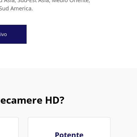
ud Asia, Sud-Est Asia, Medio Oriente,
Sud America.
tivo
elecamere HD?
Potente