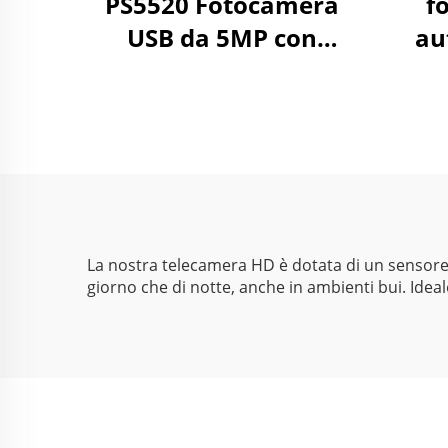
PS5520 Fotocamera
f
USB da 5MP con
au
ampio dinamico WDR
0,
86dB 2592x1944 30FPS
lu
Mini webcam Android
Ga
86
La nostra telecamera HD è dotata di un sensore a
giorno che di notte, anche in ambienti bui. Ideale 