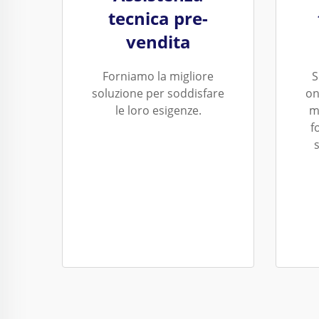
tecnica pre-
vendita
Forniamo la migliore
S
soluzione per soddisfare
on
le loro esigenze.
m
f