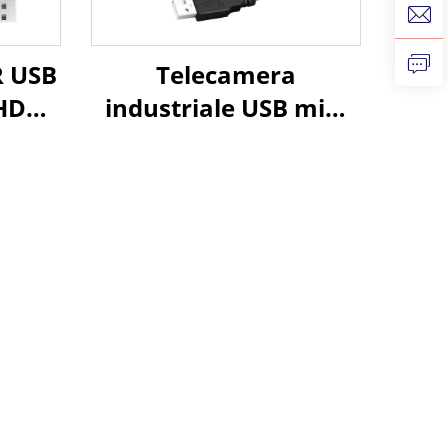
 USB
Telecamera
HDR
industriale USB mini
 UVC
OV9281 HD Global
con
Shutter nera bianca
x,
120 fps 800P 210 fps
i
640X480 per
acquisizione ad alta
velocità