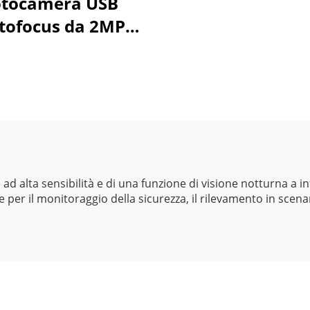
otocamera USB
tofocus da 2MP
003Lux a bassa
minosità 1080P
mma dinamica
dB Webcam HD
senza driver
d alta sensibilità e di una funzione di visione notturna a in
per il monitoraggio della sicurezza, il rilevamento in scenari 