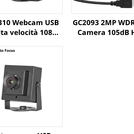
310 Webcam USB
GC2093 2MP WDR
lta velocità 1080P
Camera 105dB 
ps 2MP UVC OTG
1/2.9" Sensore
Plug Play Mini
Plug and Play 
elecamera HD
Android, Linu
Raspberry P