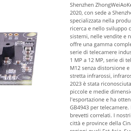
Shenzhen ZhongWeiAoKe T
2020, con sede a Shenzhe
specializzata nella produ
ricerca e nello sviluppo 
sistemi, nelle vendite e 
offre una gamma completa
serie di telecamere indus
1 MP a 12 MP, serie di te
M12 senza distorsione e c
stretta infrarossi, infrar
2023 è stata riconosciut
piccole e medie dimensio
l'esportazione e ha ottenut
GB4943 per telecamere. 
brevetti correlati. I nostr
città e province della Ci