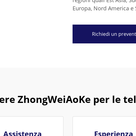
regioni quali Est Asia, S
Europa, Nord America e 
Richiedi un preven
iere ZhongWeiAoKe per le t
Assistenza
Esperienza