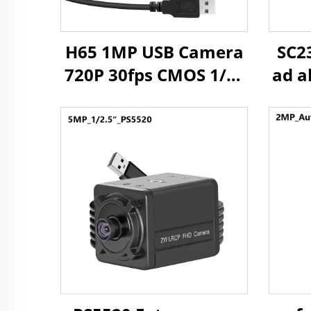
H65 1MP USB Camera
SC2
720P 30fps CMOS 1/3"
ad a
Sensore 1Megapixel
60f
Mini Camera con
Windows/Android/Linux
t