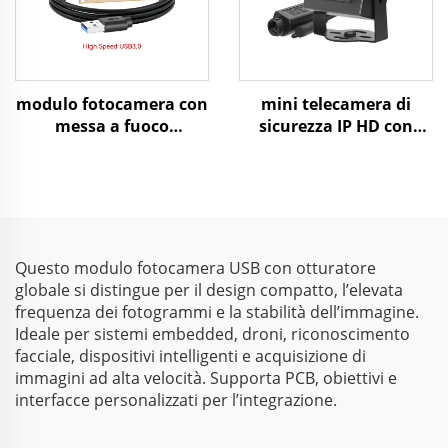
modulo fotocamera con
mini telecamera di
messa a fuoco
sicurezza IP HD con
automatica da 5 MP,
compressione
formato MJPG e YUY2,
H.265/H.264 e
risoluzione 1944P a 25
alimentazione tramite
fps e 1080P a 60 fps,
Ethernet (POE)
fotocamera ad alta
velocità USB 3.0
Questo modulo fotocamera USB con otturatore
globale si distingue per il design compatto, l’elevata
frequenza dei fotogrammi e la stabilità dell’immagine.
Ideale per sistemi embedded, droni, riconoscimento
facciale, dispositivi intelligenti e acquisizione di
immagini ad alta velocità. Supporta PCB, obiettivi e
interfacce personalizzati per l’integrazione.