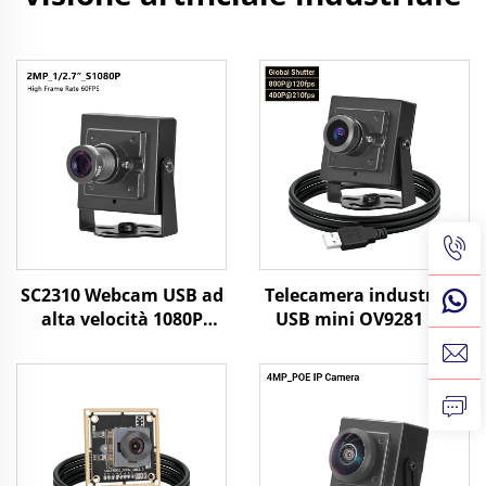
SC2310 Webcam USB ad
Telecamera industriale
alta velocità 1080P
USB mini OV9281 HD
60fps 2MP UVC OTG Plug
Global Shutter nera
Play Mini telecamera
bianca 120 fps 800P 210
HD
fps 640X480 per
acquisizione ad alta
velocità