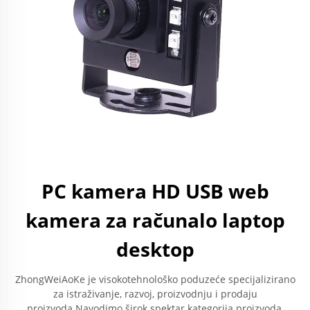
PC kamera HD USB web
kamera za računalo laptop
desktop
ZhongWeiAoKe je visokotehnološko poduzeće specijalizirano
za istraživanje, razvoj, proizvodnju i prodaju
proizvoda.Navodimo širok spektar kategorija proizvoda,