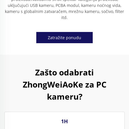
uključujući USB kameru, PCBA modul, kameru noćnog vida,
kameru s globalnim zatvaračem, mrežnu kameru, sočivo, filter
itd.
Zatražite ponudu
Zašto odabrati
ZhongWeiAoKe za PC
kameru?
1H