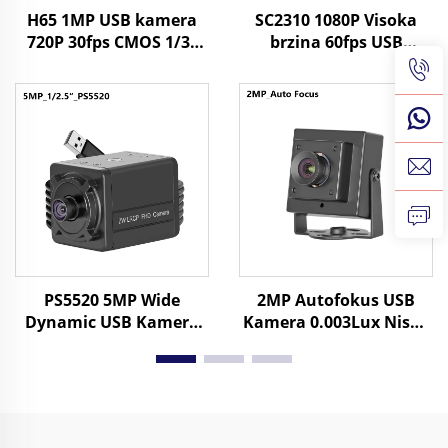
H65 1MP USB kamera
SC2310 1080P Visoka
720P 30fps CMOS 1/3"
brzina 60fps USB
senzori 1Megapixel Mini
Webcam 2MP UVC OTG
kamera s
Plug Play Mini HD
Windows/Android/linux
kamera
PS5520 5MP Wide
2MP Autofokus USB
Dynamic USB Kamera
Kamera 0.003Lux Niska
WDR 86dB 2592x1944
svjetlost 1080P
30FPS Android Mini Web
Dinamički raspon 86dB
Kamera
HD Web kamera
Besplatni upravljački
program