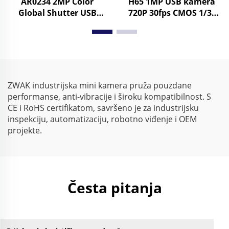
AR0234 2MP Color
H65 1MP USB kamera
Global Shutter USB
720P 30fps CMOS 1/3"
Webcam 1080 90fps 720
senzori 1Megapixel Mini
120fps UVC Mini Camera
kamera s
Module
Windows/Android/linux
ZWAK industrijska mini kamera pruža pouzdane
performanse, anti-vibracije i široku kompatibilnost. S
CE i RoHS certifikatom, savršeno je za industrijsku
inspekciju, automatizaciju, robotno viđenje i OEM
projekte.
Česta pitanja