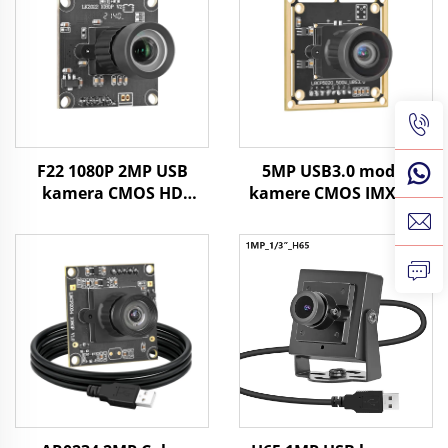
F22 1080P 2MP USB
5MP USB3.0 modul
kamera CMOS HD
kamere CMOS IMX335
širokog kuta
MJPG/YUY2 1080P 60FPS
minijaturni modul
kamera visoke brzine
kamere za robota,
snimanja za brzo
strojno viđenje u
kretanje
industriji