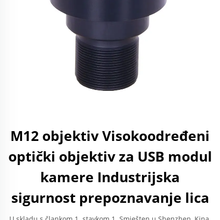
M12 objektiv Visokoodređeni
optički objektiv za USB modul
kamere Industrijska
sigurnost prepoznavanje lica
U skladu s člankom 1. stavkom 1. Smješten u Shenzhen, Kina.