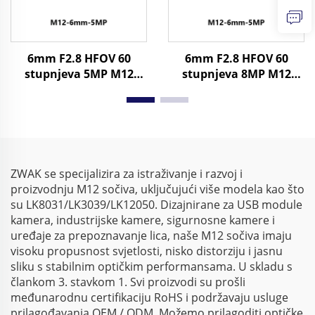
6mm F2.8 HFOV 60
6mm F2.8 HFOV 60
stupnjeva 5MP M12
stupnjeva 8MP M12
Industrijski objektiv za
Industrijski objektiv za
1/2.3" Format slike
1/2.3" Format slike
ZWAK se specijalizira za istraživanje i razvoj i
proizvodnju M12 sočiva, uključujući više modela kao što
su LK8031/LK3039/LK12050. Dizajnirane za USB module
kamera, industrijske kamere, sigurnosne kamere i
uređaje za prepoznavanje lica, naše M12 sočiva imaju
visoku propusnost svjetlosti, nisko distorziju i jasnu
sliku s stabilnim optičkim performansama. U skladu s
člankom 3. stavkom 1. Svi proizvodi su prošli
međunarodnu certifikaciju RoHS i podržavaju usluge
prilagođavanja OEM / ODM. Možemo prilagoditi optičke