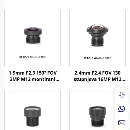
1.9mm F2.3 150° FOV
2.4mm F2.4 FOV 130
3MP M12 montirani
stupnjeva 16MP M12
fiksni fokusni objektiv
Objektiv za 1/2.3"
za 1/3" format slike
Format slike