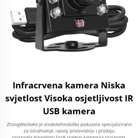
Infracrvena kamera Niska
svjetlost Visoka osjetljivost IR
USB kamera
ZhongWeiAoKe je visokotehnološko poduzeće specijalizirano
za istraživanje, razvoj, proizvodnju i prodaju
proizvoda.Navodimo širok spektar kategorija proizvoda,