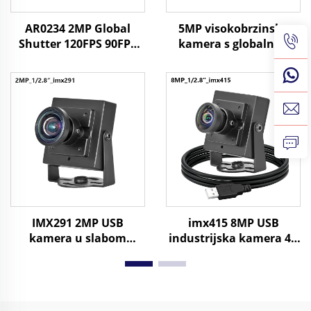
AR0234 2MP Global
5MP visokobrzinska
Shutter 120FPS 90FPS
kamera s globalnim
USB kamera HD UVC
zatvaračem 60fps 90fps
Android prepoznavanje
USB3.0 1080P HD bez
lica industrijska
izobličenja, širokog
kamera
kuta za računalo
IMX291 2MP USB
imx415 8MP USB
kamera u slabom
industrijska kamera 4K
svjetlu 0.001Lux HD
UHD 3840*2160 30fps
1080P H.264 UVC
MJPG/YUY2 UVC Plug
širokougaoni objektiv,
Play Mini Webcam
30 fps,