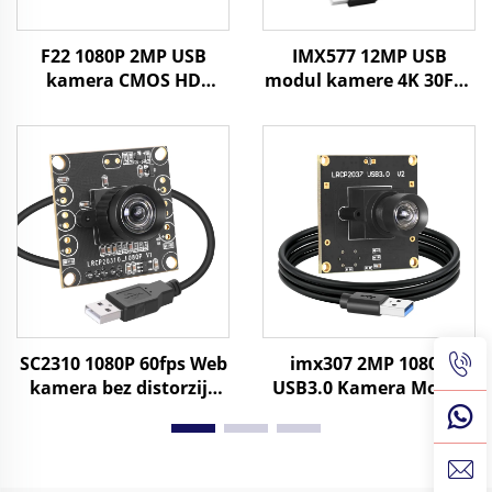
F22 1080P 2MP USB
IMX577 12MP USB
kamera CMOS HD
modul kamere 4K 30FPS
širokog kuta
fiksni fokus UVC bez
minijaturni modul
vođenja 1080P 120FPS
kamere za robota,
kamera s Android,
strojno viđenje u
Windows, PC
industriji
SC2310 1080P 60fps Web
imx307 2MP 1080P
kamera bez distorzije
USB3.0 Kamera Modul
objektiv bez
Visoka Brzina 60fps
upravljačkog programa
MJPG/YUY2 Type-C Port
2MP USB kamera modul
za PC