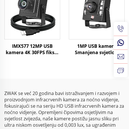
uređaj
IMX577 12MP USB
1MP USB kamera
kamera 4K 30FPS fiksni
Smanjena svjetlost
fokus UVC kamera za
0,005Lux 720P CMOS
industrijsku viziju bez
1/3" senzori H65 UVC
upravljača
Industrijska vizija
Kamera
ZWAK se već 20 godina bavi istraživanjem i razvojem i
proizvodnjom infracrvenih kamera za noćno vidjenje,
fokusirajući se na seriju HD USB infracrvenih kamera za
noćno vidjenje. Opremljeni čipovima osjetljivim na
svjetlost zvijezda, naše kamere postižu jasnu sliku pri
ultra niskom osvetljenju od 0,003 lux, sa ugrađenim