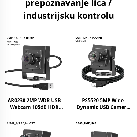
prepoznavanje lica /
industrijsku kontrolu
AR0230 2MP WDR USB
PS5520 5MP Wide
Webcam 105dB HDR
Dynamic USB Camera
1080P MJPG/YUY2/H.264
WDR 86dB CMOS 30FPS
Vrlo brza 30fps Vozačka
Android Mini Webcam
kamera za UAV-
za prepoznavanje lica,
ove/Vozila
industrijsko vidno