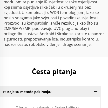
modulom za punjenje IR svjetlosti visoke osjetljivosti
koji snima osjetljive slike čak i u okruženjima bez
svjetlosti. U kombinaciji s WDR tehnologijom, lako se
nosi s snagama jake svjetlosti i pozadinske svjetlosti.
Proizvodi su kompatibilni s više rezolucija kao što su
2MP/5MP/8MP, podržavaju UVC plug-and-play i
prilagodbu sustava Android i široko se koriste u nadzor
sigurnosti, prepoznavanje lica, industrijsku kontrolu,
nadzor ceste, robotsko viđenje i druge scenarije.
Česta pitanja
P: Koje su metode pakiranja?
O:Jedan poli-saku/visicu/bojnu kutiju po