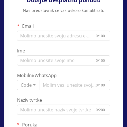
Dobijte besplatnu ponudu
Naš predstavnik će vas uskoro kontaktirati.
Email
0/100
Ime
0/100
Mobilni/WhatsApp
Code
0/100
Naziv tvrtke
0/200
Poruka