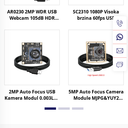
AR0230 2MP WDR USB
SC2310 1080P Visoka
Webcam 105dB HDR
brzina 60fps USB
1080P MJPG/YUY2/H.264
Webcam 2MP UVC OTG
Vrlo brza 30fps Vozačka
Plug Play Mini HD
kamera za UAV-
kamera
ove/Vozila
2MP Auto Focus USB
5MP Auto Focus Camera
Kamera Modul 0.003Lux
Module MJPG&YUY2
Niska svjetlost 1080P
1944P 25fps 1080P 60fps
Dinamički raspon 86dB
Visok brzina USB3.0
HD Web kamera
Kamera
Besplatni upravljački