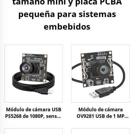
tamaño mini y placa PCBA
pequeña para sistemas
embebidos
Módulo de cámara USB
Módulo de cámara
PS5268 de 1080P, sensor
OV9281 USB de 1 MP
CMOS de 2 MP con luz
800P 120 fps con
baja 0.003 Lux, WDR 86
obturador global,