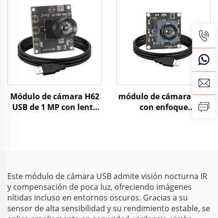
dB, cámara mini
cámara USB
compatible con SDK,
monocromática de 210
Raspberry, Windows,
fps sin controlador para
Linux
inspección visual
Módulo de cámara H62
módulo de cámara USB
USB de 1 MP con lente
con enfoque
de enfoque fijo, cámara
automático de 2 MP,
PCBA con sensor de
0,003 lux para baja
imagen para control
iluminación, resolución
industrial
1080P, rango dinámico
de 86 dB, cámara web
HD sin controlador
Este módulo de cámara USB admite visión nocturna IR
y compensación de poca luz, ofreciendo imágenes
nítidas incluso en entornos oscuros. Gracias a su
sensor de alta sensibilidad y su rendimiento estable, se