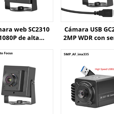
ara web SC2310
Cámara USB GC
1080P de alta
2MP WDR con se
ocidad 60fps USB,
105dB HDR 1/2.
MP, UVC, OTG,
UVC Plug and Pla
ara mini HD Plug
Android, Linu
Play
Raspberry P