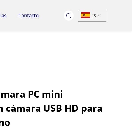
ias
Contacto
ES
ámara PC mini
n cámara USB HD para
uno