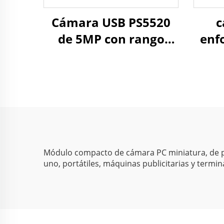
Cámara USB PS5520
c
de 5MP con rango
enf
dinámico amplio WDR
de 2
86dB 2592x1944
il
30FPS, cámara web
rang
mini para Android
cám
Módulo compacto de cámara PC miniatura, de pe
uno, portátiles, máquinas publicitarias y termina