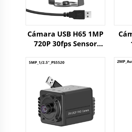
Cámara USB H65 1MP
Cám
720P 30fps Sensor
CMOS 1/3" 1
vel
megapíxel cámara
2
mini con
cám
Windows/Android/Linux