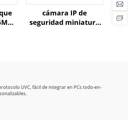
oque
cámara IP de
 5MP
seguridad miniatura
44P
HD con alimentación
ps,
por Ethernet (POE) y
 alta
compresión
H.265/H.264
tocolo UVC, fácil de integrar en PCs todo-en-
sonalizables.