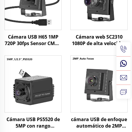
Cámara USB H65 1MP
Cámara web SC2310
720P 30fps Sensor CMOS
1080P de alta velocidad
1/3" 1 megapíxel
60fps USB, 2MP, UVC,
cámara mini con
OTG, cámara mini HD
Windows/Android/Linux
Plug Play
Cámara USB PS5520 de
cámara USB de enfoque
5MP con rango
automático de 2MP