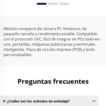
dinámico amplio WDR
0.003Lux baja
86dB 2592x1944 30FPS,
iluminación 1080P
cámara web mini para
rango dinámico 86dB,
Android
cámara web HD sin
controlador
Módulo compacto de cámara PC miniatura, de
pequeño tamaño y rendimiento estable. Compatible
con el protocolo UVC, fácil de integrar en PCs todo-en-
uno, portátiles, máquinas publicitarias y terminales
inteligentes. Placa de circuito impreso (PCB) y lente
personalizables.
Preguntas frecuentes
P: ¿Cuáles son los métodos de embalaje?