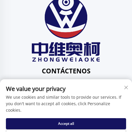
CONTÁCTENOS
Add: 201, No. 1 Huafeng Street, Pingdi Community,
We value your privacy
Pingdi Subdistrict shenzhen guangdong China
Tel:
+86-15986647296
We use cookies and similar tools to provide our services. If
you don't want to accept all cookies, click Personalize
Correo electrónico:
[email protected]
cookies.
Accept all
Derechos de autor © Shenzhen Zhongweiaoke Technology