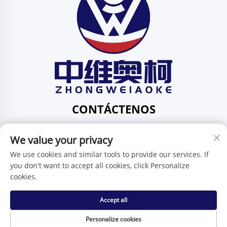
CONTÁCTENOS
Add: 201, No. 1 Huafeng Street, Pingdi Community,
We value your privacy
Pingdi Subdistrict shenzhen guangdong China
Tel:
+86-15986647296
We use cookies and similar tools to provide our services. If
you don't want to accept all cookies, click Personalize
Correo electrónico:
[email protected]
cookies.
Accept all
Derechos de autor © Shenzhen Zhongweiaoke Technology
Co., Ltd. -
Política de privacidad
Personalize cookies