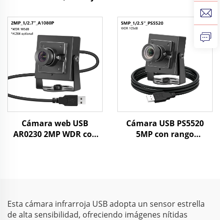
0,003 Lux, WDR, sensor
1920x1080 30FPS Mini
CMOS 2 MP, visión
cámara web para
nocturna Starlight,
reconocimiento facial,
cámara mini
visión por máquina
Cámara web USB
Cámara USB PS5520
AR0230 2MP WDR con
5MP con rango
HDR 105dB, 1080P
dinámico amplio WDR
MJPG/YUY2/H.264, 30fps
86dB, CMOS 30FPS, mini
de alta velocidad, para
cámara web para
UAVs/vehículos
Android,
reconocimiento facial y
visión artificial
Esta cámara infrarroja USB adopta un sensor estrella
industrial
de alta sensibilidad, ofreciendo imágenes nítidas