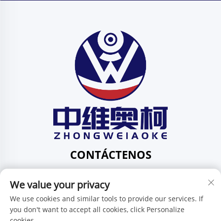
CONTÁCTENOS
Add: 201, No. 1 Huafeng Street, Pingdi Community,
We value your privacy
Pingdi Subdistrict shenzhen guangdong China
Tel:
+86-15986647296
We use cookies and similar tools to provide our services. If
you don't want to accept all cookies, click Personalize
Correo electrónico:
[email protected]
cookies.