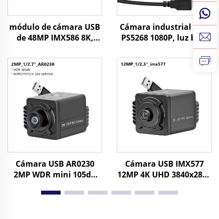
módulo de cámara USB
Cámara industrial USB
de 48MP IMX586 8K,
PS5268 1080P, luz baja
8000x6000, UVC, CMOS
0,003 Lux, WDR, sensor
1/2, reconocimiento de
CMOS 2 MP, visión
archivos de imagen
nocturna Starlight,
cámara mini
Cámara USB AR0230
Cámara USB IMX577
2MP WDR mini 105dB
12MP 4K UHD 3840x2880
HDR 1080P
30fps o 1080P 120fps sin
MJPG/YUY2/H.264 alta
controlador UVC para
velocidad 30fps cámara
control industrial,
web UVC
equipos médicos