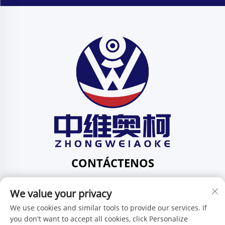
CONTÁCTENOS
Add: 201, No. 1 Huafeng Street, Pingdi Community,
We value your privacy
Pingdi Subdistrict shenzhen guangdong China
Tel:
+86-15986647296
We use cookies and similar tools to provide our services. If
you don't want to accept all cookies, click Personalize
Correo electrónico:
[email protected]