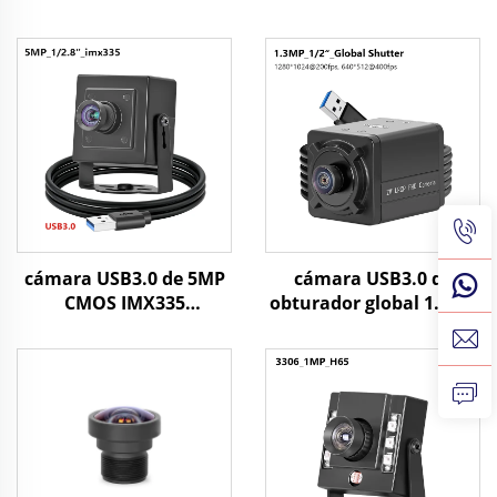
cámara USB3.0 de 5MP
cámara USB3.0 de
CMOS IMX335
obturador global 1.3MP
MJPG/YUY2 1080P
400fps 200fps de alta
60FPS, cámara mini de
velocidad para sistema
alta velocidad para
de visión de control de
movimiento rápido
calidad