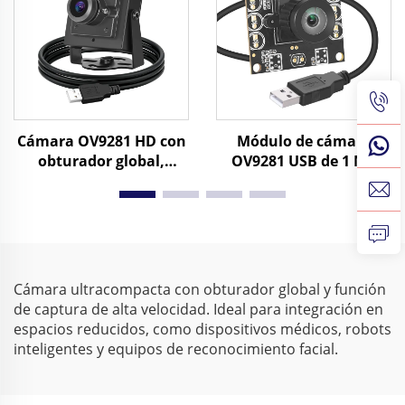
industrial
cámara
Cámara OV9281 HD con
Módulo de cámara
obturador global,
OV9281 USB de 1 MP
blanco y negro, 120fps,
800P 120 fps con
800P, 210fps, 640x480,
obturador global,
cámara industrial USB
cámara USB
mini para captura de
monocromática de 210
alta velocidad
fps sin controlador para
inspección visual
Cámara ultracompacta con obturador global y función
de captura de alta velocidad. Ideal para integración en
espacios reducidos, como dispositivos médicos, robots
inteligentes y equipos de reconocimiento facial.