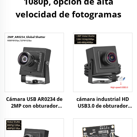
1080p, opción de alta
velocidad de fotogramas
Cámara USB AR0234 de
cámara industrial HD
2MP con obturador
USB3.0 de obturador
global, 120FPS, 90FPS,
global 1.3MP, captura
HD UVC,
de movimiento de alta
reconocimiento facial
velocidad 400fps/200fps
para Android, cámara
sin controlador, mini