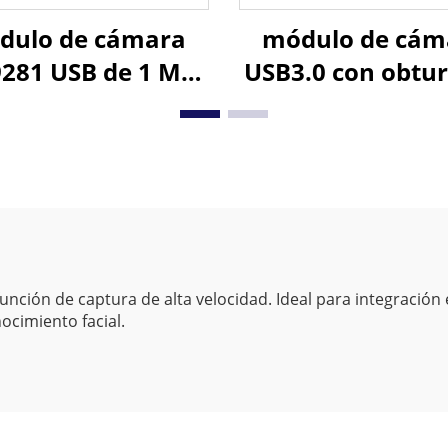
dulo de cámara
módulo de cám
281 USB de 1 MP
USB3.0 con obtu
00P 120 fps con
global de 1,3 MP 
turador global,
fps/200 fps pa
cámara USB
conferencias
nocromática de
conexión y
210 fps sin
reproducción 
ntrolador para
PC/Mac/Linu
spección visual
nción de captura de alta velocidad. Ideal para integración
ocimiento facial.