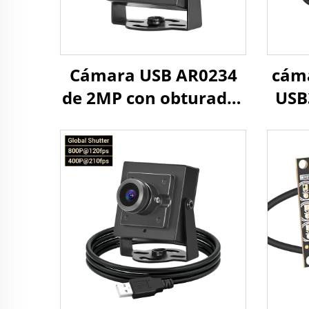
Cámara USB AR0234
cáma
de 2MP con obturador
USB
global, 120FPS, 90FPS,
glob
HD UVC,
de m
reconocimiento facial
para Android, cámara
40
industrial
co