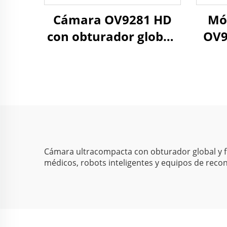
Cámara OV9281 HD
Mó
con obturador global,
OV9
blanco y negro,
8
120fps, 800P, 210fps,
ob
640x480, cámara
industrial USB mini
mo
para captura de alta
velocidad
co
in
Cámara ultracompacta con obturador global y fu
médicos, robots inteligentes y equipos de recon