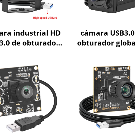
ra industrial HD
cámara USB3.0
3.0 de obturador
obturador globa
al 1.3MP, captura
alta velocidad
ovimiento de alta
60fps 90fps, án
velocidad
amplio sin disto
0fps/200fps sin
1080P HD para
ntrolador, mini
cámara