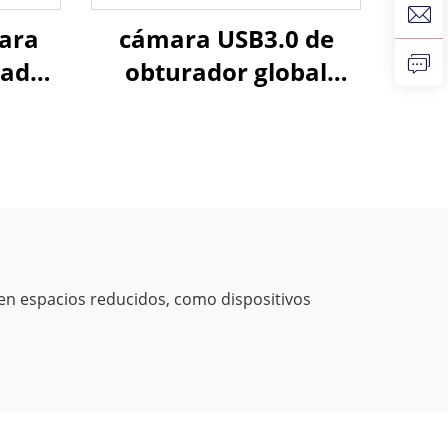
ara
cámara USB3.0 de
rador
obturador global
a 400
1.3MP 400fps 200fps
ra
de alta velocidad para
,
sistema de visión de
control de calidad
en
x
 en espacios reducidos, como dispositivos