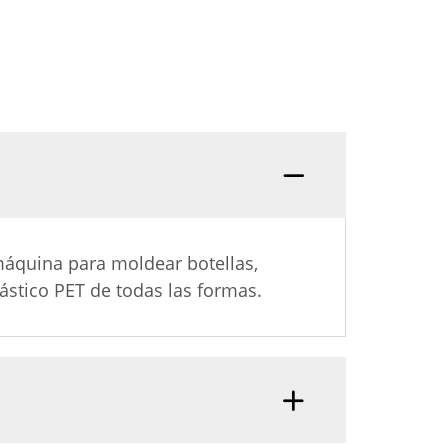
P: ¿C
máquina para moldear botellas,
ástico PET de todas las formas.