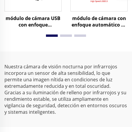
módulo de cámara USB
módulo de cámara con
con enfoque
enfoque automático de
automático de 2 MP,
5 MP, formatos MJPG y
0,003 lux para baja
YUY2, resolución 1944P
iluminación, resolución
a 25 fps y 1080P a 60 fps,
1080P, rango dinámico
cámara USB 3.0 de alta
de 86 dB, cámara web
velocidad
HD sin controlador
Nuestra cámara de visión nocturna por infrarrojos
incorpora un sensor de alta sensibilidad, lo que
permite una imagen nítida en condiciones de luz
extremadamente reducida y en total oscuridad.
Gracias a su iluminación de relleno por infrarrojos y su
rendimiento estable, se utiliza ampliamente en
vigilancia de seguridad, detección en entornos oscuros
y sistemas inteligentes.