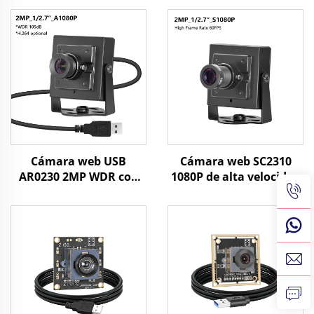
Cámara web USB
Cámara web SC2310
AR0230 2MP WDR con
1080P de alta velocidad
HDR 105dB, 1080P
60fps USB, 2MP, UVC,
MJPG/YUY2/H.264, 30fps
OTG, cámara mini HD
de alta velocidad, para
Plug Play
UAVs/vehículos