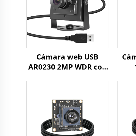
Cámara web USB
Cám
AR0230 2MP WDR con
HDR 105dB, 1080P
vel
MJPG/YUY2/H.264,
2
30fps de alta
cám
velocidad, para
UAVs/vehículos