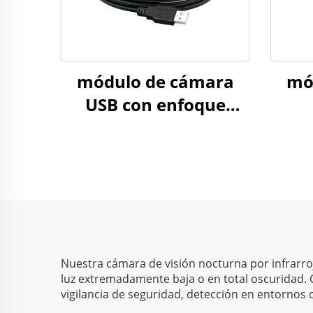
módulo de cámara
mó
USB con enfoque
automático de 2 MP,
aut
0,003 lux para baja
f
iluminación,
YU
resolución 1080P,
1944
rango dinámico de 86
a 60
dB, cámara web HD
3.0 
sin controlador
Nuestra cámara de visión nocturna por infrarroj
luz extremadamente baja o en total oscuridad. G
vigilancia de seguridad, detección en entornos 