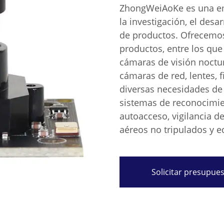
ZhongWeiAoKe es una emp
la investigación, el desa
de productos. Ofrecemo
productos, entre los qu
cámaras de visión noctu
cámaras de red, lentes, f
diversas necesidades de
sistemas de reconocimien
autoacceso, vigilancia d
aéreos no tripulados y eq
Solicitar presupue