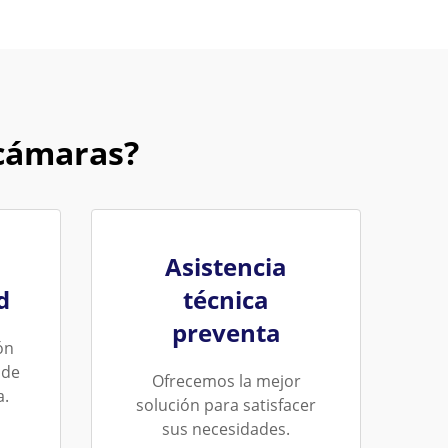
 cámaras?
Asistencia
d
técnica
preventa
ón
 de
Ofrecemos la mejor
a.
solución para satisfacer
sus necesidades.