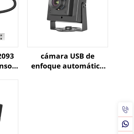
2093
cámara USB de
nsor
enfoque automático
9" y
de 2MP 0.003Lux baja
y con
iluminación 1080P
x,
rango dinámico 86dB,
i
cámara web HD sin
controlador