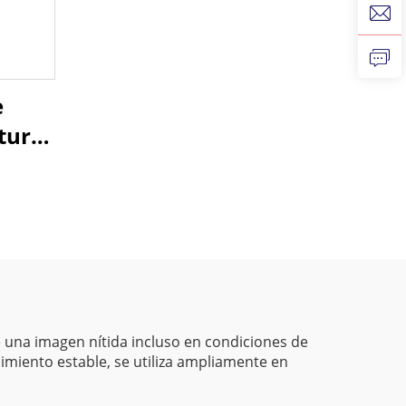
e
tura
ción
E) y
e una imagen nítida incluso en condiciones de
dimiento estable, se utiliza ampliamente en