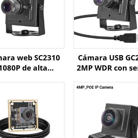
ara web SC2310
Cámara USB GC
1080P de alta
2MP WDR con se
ocidad 60fps USB,
105dB HDR 1/2.
MP, UVC, OTG,
UVC Plug and Pla
ara mini HD Plug
Android, Linu
Play
Raspberry P