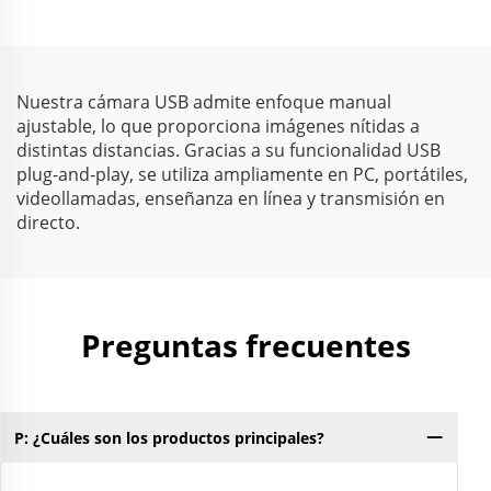
velocidad 30fps cámara
control industrial,
web UVC
equipos médicos
Nuestra cámara USB admite enfoque manual
ajustable, lo que proporciona imágenes nítidas a
distintas distancias. Gracias a su funcionalidad USB
plug-and-play, se utiliza ampliamente en PC, portátiles,
videollamadas, enseñanza en línea y transmisión en
directo.
Preguntas frecuentes
P: ¿Cuáles son los productos principales?
P:
pe
mu