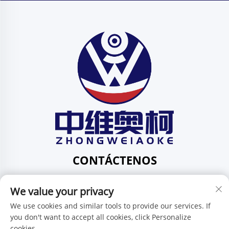
CONTÁCTENOS
Add: 201, No. 1 Huafeng Street, Pingdi Community,
We value your privacy
Pingdi Subdistrict shenzhen guangdong China
Tel:
+86-15986647296
We use cookies and similar tools to provide our services. If
you don't want to accept all cookies, click Personalize
Correo electrónico:
[email protected]
cookies.