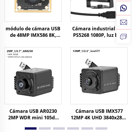
módulo de cámara USB
Cámara industrial USB
de 48MP IMX586 8K,
PS5268 1080P, luz baja
8000x6000, UVC, CMOS
0,003 Lux, WDR, sensor
1/2, reconocimiento de
CMOS 2 MP, visión
archivos de imagen
nocturna Starlight,
cámara mini
Cámara USB AR0230
Cámara USB IMX577
2MP WDR mini 105dB
12MP 4K UHD 3840x2880
HDR 1080P
30fps o 1080P 120fps sin
MJPG/YUY2/H.264 alta
controlador UVC para