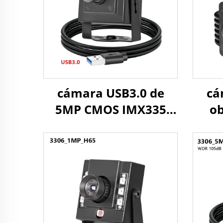
cámara USB3.0 de
cá
5MP CMOS IMX335
ob
MJPG/YUY2 1080P
1.3
60FPS, cámara mini de
de a
alta velocidad para
sis
movimiento rápido
co