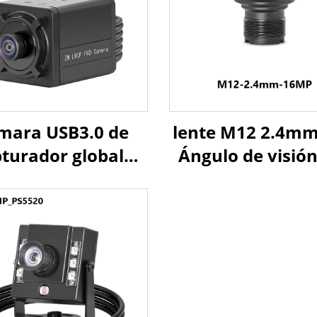
mara USB3.0 de
lente M12 2.4mm
turador global
Ángulo de visión
MP 400fps 200fps
grados 16MP p
lta velocidad para
formato de im
tema de visión de
1/2.3"
ntrol de calidad