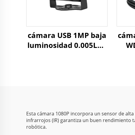
cámara USB 1MP baja
cáma
luminosidad 0.005Lux
WD
720P Sensor CMOS
CMO
1/3" Cámara
2
industrial de visión
H65 UVC
Esta cámara 1080P incorpora un sensor de alta 
infrarrojos (IR) garantiza un buen rendimiento 
robótica.