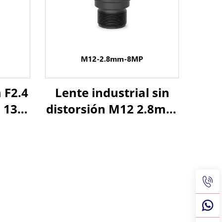
 F2.4
Lente industrial sin
 130
distorsión M12 2.8mm
ara
F2.8 8MP 110° FOV
agen
para formato de
imagen 1/2.3"