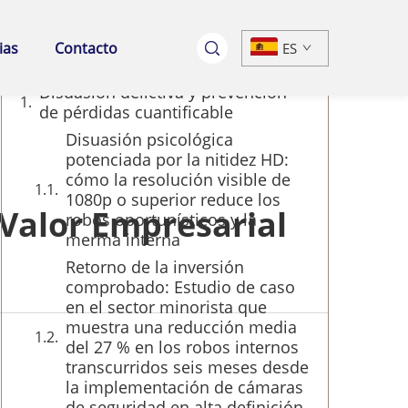
Índice
ias
Contacto
ES
Disuasión delictiva y prevención
de pérdidas cuantificable
Disuasión psicológica
potenciada por la nitidez HD:
cómo la resolución visible de
1080p o superior reduce los
Valor Empresarial
robos oportunísticos y la
merma interna
Retorno de la inversión
comprobado: Estudio de caso
en el sector minorista que
muestra una reducción media
del 27 % en los robos internos
transcurridos seis meses desde
la implementación de cámaras
de seguridad en alta definición