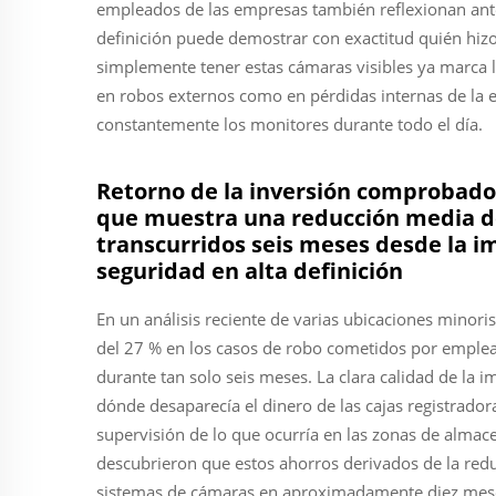
empleados de las empresas también reflexionan ante
definición puede demostrar con exactitud quién hiz
simplemente tener estas cámaras visibles ya marca l
en robos externos como en pérdidas internas de la e
constantemente los monitores durante todo el día.
Retorno de la inversión comprobado:
que muestra una reducción media de
transcurridos seis meses desde la 
seguridad en alta definición
En un análisis reciente de varias ubicaciones minori
del 27 % en los casos de robo cometidos por emplead
durante tan solo seis meses. La clara calidad de la i
dónde desaparecía el dinero de las cajas registradora
supervisión de lo que ocurría en las zonas de almac
descubrieron que estos ahorros derivados de la redu
sistemas de cámaras en aproximadamente diez meses.