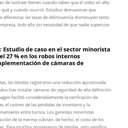
s de sustraer bienes cuando saben que el vídeo en alta
o qué y cuándo ocurrió. Estudios demuestran que
a diferencia: las tasas de delincuencia disminuyen tanto
mpresa, todo ello sin necesidad de que nadie supervise
 Estudio de caso en el sector minorista
l 27 % en los robos internos
implementación de cámaras de
stas, las tiendas registraron una reducción aproximada
os tras instalar cámaras de seguridad de alta definición
magen facilitó considerablemente la verificación de
s, el rastreo de las pérdidas de inventario y la
enamiento entre turnos. Los gerentes minoristas
cción de la merma cubrían, de hecho, el costo de los
 Para muchos propietarios de tiendas, esto significa