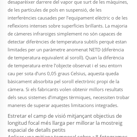
desaparèixer darrere del vapor que surt de les màquines,
de les partícules de pols en suspensió, de les
interferències causades per l’equipament elèctric o de les
reflexions intenses sobre superfícies brillants. La majoria
de càmeres infraroiges simplement no són capaces de
detectar diferències de temperatura subtils perquè estan
limitades per un paràmetre anomenat NETD (diferència
de temperatura equivalent al soroll). Quan la diferència
de temperatura entre l’objecte observat i el seu entorn
cau per sota d’uns 0,05 graus Celsius, aquesta queda
bàsicament absorbita pel soroll electrònic propi de la
càmera. Si els fabricants volen obtenir millors resultats
dels seus sistemes d’imatges tèrmiques, necessiten trobar
maneres de superar aquestes limitacions integrades.
Estretar el camp de visió mitjançant objectius de
longitud focal més llarga per millorar la mostreig
espacial de detalls petits
Aplicar una mitjana temporal sobre ≥8 fotogrames