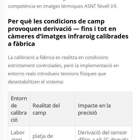
competència en imatges tèrmiques ASNT Nivell I/II.
Per què les condicions de camp
provoquen derivació — fins i tot en
càmeres d’imatges infraroig calibrades
a fàbrica
La calibració a fàbrica es realitza en condicions
estrictament controlades, però la implementació en
entorns reals introdueix tensions físiques que
desestabilitzen el sistema:
Entorn
de
Realitat del
Impacte en la
calibra
camp
precisió
ció
Labor
Derivació del sensor
platja de
atori
d’fins a ±5 °C deguda