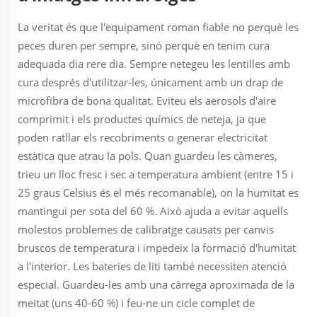
La veritat és que l'equipament roman fiable no perquè les
peces duren per sempre, sinó perquè en tenim cura
adequada dia rere dia. Sempre netegeu les lentilles amb
cura després d'utilitzar-les, únicament amb un drap de
microfibra de bona qualitat. Eviteu els aerosols d'aire
comprimit i els productes químics de neteja, ja que
poden ratllar els recobriments o generar electricitat
estàtica que atrau la pols. Quan guardeu les càmeres,
trieu un lloc fresc i sec a temperatura ambient (entre 15 i
25 graus Celsius és el més recomanable), on la humitat es
mantingui per sota del 60 %. Això ajuda a evitar aquells
molestos problemes de calibratge causats per canvis
bruscos de temperatura i impedeix la formació d'humitat
a l'interior. Les bateries de liti també necessiten atenció
especial. Guardeu-les amb una càrrega aproximada de la
meitat (uns 40-60 %) i feu-ne un cicle complet de