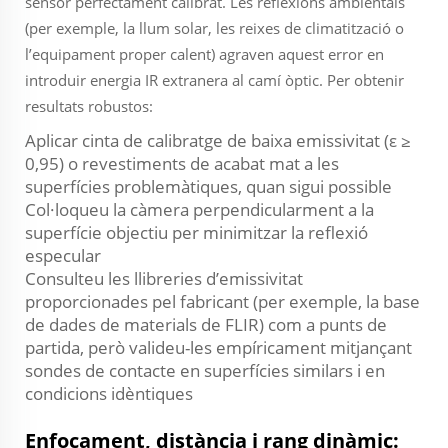
sensor perfectament calibrat. Les reflexions ambientals
(per exemple, la llum solar, les reixes de climatització o
l’equipament proper calent) agraven aquest error en
introduir energia IR extranera al camí òptic. Per obtenir
resultats robustos:
Aplicar cinta de calibratge de baixa emissivitat (ε ≥
0,95) o revestiments de acabat mat a les
superfícies problemàtiques, quan sigui possible
Col·loqueu la càmera perpendicularment a la
superfície objectiu per minimitzar la reflexió
especular
Consulteu les llibreries d’emissivitat
proporcionades pel fabricant (per exemple, la base
de dades de materials de FLIR) com a punts de
partida, però valideu-les empíricament mitjançant
sondes de contacte en superfícies similars i en
condicions idèntiques
Enfocament, distància i rang dinàmic: