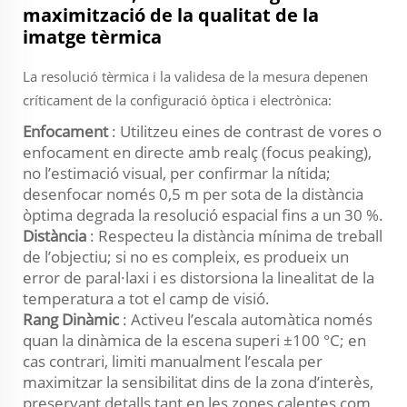
maximització de la qualitat de la
imatge tèrmica
La resolució tèrmica i la validesa de la mesura depenen
críticament de la configuració òptica i electrònica:
Enfocament
: Utilitzeu eines de contrast de vores o
enfocament en directe amb realç (focus peaking),
no l’estimació visual, per confirmar la nítida;
desenfocar només 0,5 m per sota de la distància
òptima degrada la resolució espacial fins a un 30 %.
Distància
: Respecteu la distància mínima de treball
de l’objectiu; si no es compleix, es produeix un
error de paral·laxi i es distorsiona la linealitat de la
temperatura a tot el camp de visió.
Rang Dinàmic
: Activeu l’escala automàtica només
quan la dinàmica de la escena superi ±100 °C; en
cas contrari, limiti manualment l’escala per
maximitzar la sensibilitat dins de la zona d’interès,
preservant detalls tant en les zones calentes com