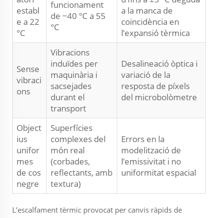
funcionament
establ
a la manca de
de −40 °C a 55
e a 22
coincidència en
°C
°C
l’expansió tèrmica
Vibracions
induïdes per
Desalineació òptica i
Sense
maquinària i
variació de la
vibraci
sacsejades
resposta de píxels
ons
durant el
del microbolòmetre
transport
Object
Superfícies
ius
complexes del
Errors en la
unifor
món real
modelització de
mes
(corbades,
l’emissivitat i no
de cos
reflectants, amb
uniformitat espacial
negre
textura)
L’escalfament tèrmic provocat per canvis ràpids de