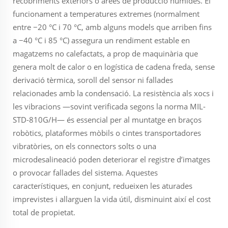
recobriments exteriors o àrees de producció humides. El
funcionament a temperatures extremes (normalment
entre −20 °C i 70 °C, amb alguns models que arriben fins
a −40 °C i 85 °C) assegura un rendiment estable en
magatzems no calefactats, a prop de maquinària que
genera molt de calor o en logística de cadena freda, sense
derivació tèrmica, soroll del sensor ni fallades
relacionades amb la condensació. La resistència als xocs i
les vibracions —sovint verificada segons la norma MIL-
STD-810G/H— és essencial per al muntatge en braços
robòtics, plataformes mòbils o cintes transportadores
vibratòries, on els connectors solts o una
microdesalineació poden deteriorar el registre d’imatges
o provocar fallades del sistema. Aquestes
característiques, en conjunt, redueixen les aturades
imprevistes i allarguen la vida útil, disminuint així el cost
total de propietat.