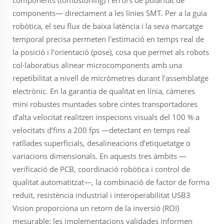
components (tombstoning) i errors de polaritat de
components— directament a les línies SMT. Per a la guia
robòtica, el seu flux de baixa latència i la seva marcatge
temporal precisa permeten l’estimació en temps real de
la posició i l’orientació (pose), cosa que permet als robots
col·laboratius alinear microcomponents amb una
repetibilitat a nivell de micròmetres durant l’assemblatge
electrònic. En la garantia de qualitat en línia, càmeres
mini robustes muntades sobre cintes transportadores
d’alta velocitat realitzen inspecions visuals del 100 % a
velocitats d’fins a 200 fps —detectant en temps real
ratllades superficials, desalineacions d’etiquetatge o
variacions dimensionals. En aquests tres àmbits —
verificació de PCB, coordinació robòtica i control de
qualitat automatitzat—, la combinació de factor de forma
reduït, resistència industrial i interoperabilitat USB3
Vision proporciona un retorn de la inversió (ROI)
mesurable: les implementacions validades informen