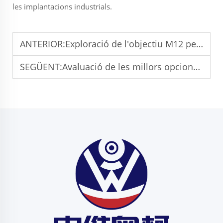
les implantacions industrials.
ANTERIOR:
Exploració de l'objectiu M12 per a la eficiència del mòdul de càmera
SEGÜENT:
Avaluació de les millors opcions de mòdul de càmera Mini USB