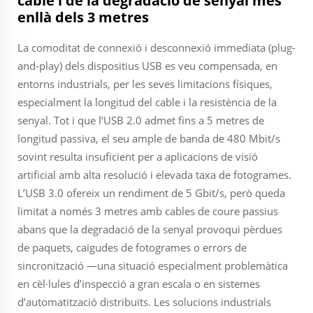
cable i de la degradació de senyal més
enllà dels 3 metres
La comoditat de connexió i desconnexió immediata (plug-
and-play) dels dispositius USB es veu compensada, en
entorns industrials, per les seves limitacions físiques,
especialment la longitud del cable i la resistència de la
senyal. Tot i que l’USB 2.0 admet fins a 5 metres de
longitud passiva, el seu ample de banda de 480 Mbit/s
sovint resulta insuficient per a aplicacions de visió
artificial amb alta resolució i elevada taxa de fotogrames.
L’USB 3.0 ofereix un rendiment de 5 Gbit/s, però queda
limitat a només 3 metres amb cables de coure passius
abans que la degradació de la senyal provoqui pèrdues
de paquets, caigudes de fotogrames o errors de
sincronització —una situació especialment problemàtica
en cèl·lules d’inspecció a gran escala o en sistemes
d’automatització distribuïts. Les solucions industrials